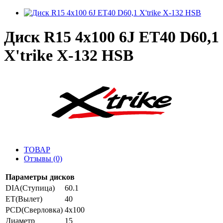
Диск R15 4x100 6J ET40 D60,1
X'trike X-132 HSB
ТОВАР
Отзывы (0)
Параметры дисков
DIA(Ступица)
60.1
ET(Вылет)
40
PCD(Сверловка)
4x100
Диаметр
15