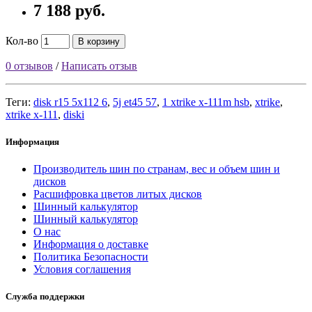
7 188 руб.
Кол-во
В корзину
0 отзывов
/
Написать отзыв
Теги:
disk r15 5x112 6
,
5j et45 57
,
1 xtrike x-111m hsb
,
xtrike
,
xtrike x-111
,
diski
Информация
Производитель шин по странам, вес и объем шин и
дисков
Расшифровка цветов литых дисков
Шинный калькулятор
Шинный калькулятор
О нас
Информация о доставке
Политика Безопасности
Условия соглашения
Служба поддержки