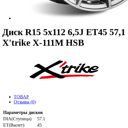
Диск R15 5x112 6,5J ET45 57,1
X'trike X-111М HSB
ТОВАР
Отзывы (0)
Параметры дисков
DIA(Ступица)
57.1
ET(Вылет)
45