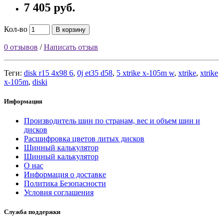
7 405 руб.
Кол-во
В корзину
0 отзывов
/
Написать отзыв
Теги:
disk r15 4x98 6
,
0j et35 d58
,
5 xtrike x-105m w
,
xtrike
,
xtrike
x-105m
,
diski
Информация
Производитель шин по странам, вес и объем шин и
дисков
Расшифровка цветов литых дисков
Шинный калькулятор
Шинный калькулятор
О нас
Информация о доставке
Политика Безопасности
Условия соглашения
Служба поддержки