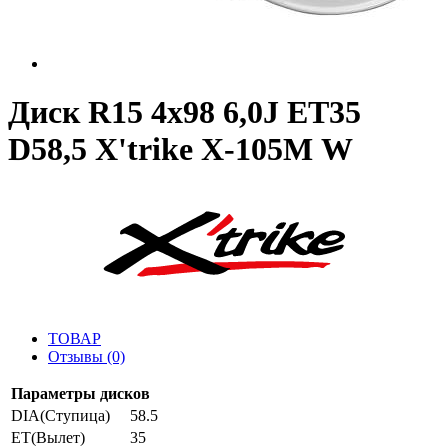
Диск R15 4x98 6,0J ET35
D58,5 X'trike X-105М W
ТОВАР
Отзывы (0)
Параметры дисков
DIA(Ступица)
58.5
ET(Вылет)
35