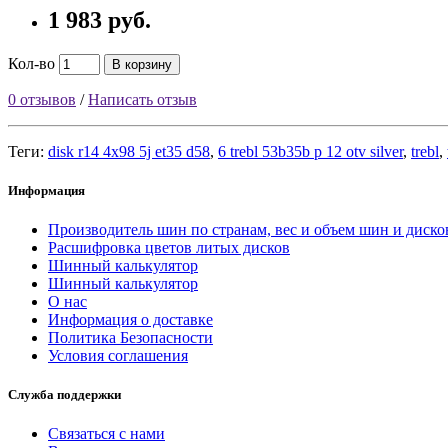
1 983 руб.
Кол-во
В корзину
0 отзывов
/
Написать отзыв
Теги:
disk r14 4x98 5j et35 d58
,
6 trebl 53b35b p 12 otv silver
,
trebl
,
Информация
Производитель шин по странам, вес и объем шин и диско
Расшифровка цветов литых дисков
Шинный калькулятор
Шинный калькулятор
О нас
Информация о доставке
Политика Безопасности
Условия соглашения
Служба поддержки
Связаться с нами