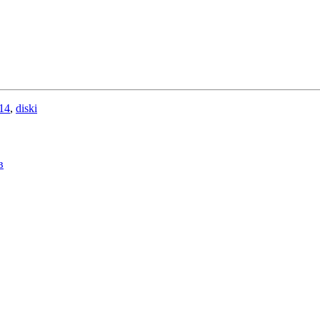
 14
,
diski
в