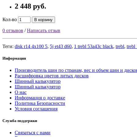
2 448 руб.
Кол-во
В корзину
0 отзывов
/
Написать отзыв
Теги:
disk r14 4x100 5
,
5j et43 d60
,
1 trebl 53a43c black
,
trebl
,
trebl
Информация
Производитель шин по странам, вес и объем шин и диско
Расшифровка цветов литых дисков
Шинный калькулятор
Шинный калькулятор
О нас
Информация о доставке
Политика Безопасности
Условия соглашения
Служба поддержки
Связаться с нами