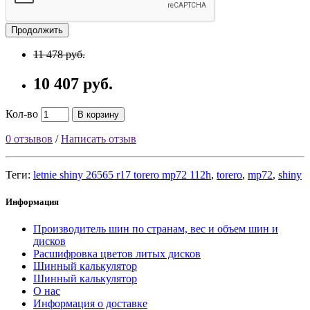
Продолжить
11 478 руб.
10 407 руб.
Кол-во
В корзину
0 отзывов
/
Написать отзыв
Теги:
letnie shiny 26565 r17 torero mp72 112h
,
torero
,
mp72
,
shiny
Информация
Производитель шин по странам, вес и объем шин и
дисков
Расшифровка цветов литых дисков
Шинный калькулятор
Шинный калькулятор
О нас
Информация о доставке