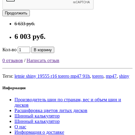
Продолжить
6 633 руб.
6 003 руб.
Кол-во
В корзину
0 отзывов
/
Написать отзыв
Теги:
letnie shiny 19555 r16 torero mp47 91h
,
torero
,
mp47
,
shiny
Информация
Производитель шин по странам, вес и объем шин и
дисков
Расшифровка цветов литых дисков
Шинный калькулятор
Шинный калькулятор
О нас
Информация о доставке