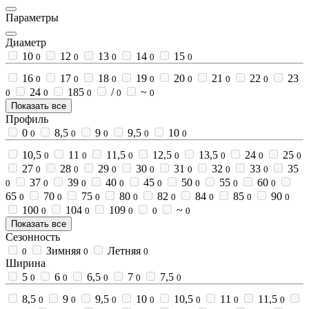
Параметры
Диаметр
10
12
13
14
15
0
0
0
0
0
16
17
18
19
20
21
22
23
0
0
0
0
0
0
0
24
185
/
~
0
0
0
0
0
Показать все
Профиль
0
8,5
9
9,5
10
0
0
0
0
0
10,5
11
11,5
12,5
13,5
24
25
0
0
0
0
0
0
0
27
28
29
30
31
32
33
35
0
0
0
0
0
0
0
37
39
40
45
50
55
60
0
0
0
0
0
0
0
0
65
70
75
80
82
84
85
90
0
0
0
0
0
0
0
0
100
104
109
~
0
0
0
0
0
Показать все
Сезонность
Зимняя
Летняя
0
0
0
Ширина
5
6
6,5
7
7,5
0
0
0
0
0
8,5
9
9,5
10
10,5
11
11,5
0
0
0
0
0
0
0