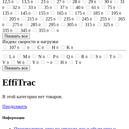
12,5
13,5
23
27
28
29
30
31
0
0
0
0
0
0
0
32
33
35
37
40
61
75
0
0
0
0
0
0
0
0
135
145
155
165
175
185
195
0
0
0
0
0
0
0
205
215
225
235
245
255
265
0
0
0
0
0
0
275
285
295
305
315
325
0
0
0
0
0
0
0
335
345
355
0
0
0
0
Показать все
Индекс скорости и нагрузки
107
C
H
K
0
0
0
0
0
L
M
N
P
Q
R
S
T
0
0
0
0
0
0
0
0
V
W
Y
~
Н
Т
0
0
0
0
0
0
Показать все
EffiTrac
В этой категории нет товаров.
Продолжить
Информация
Производитель шин по странам, вес и объем шин и