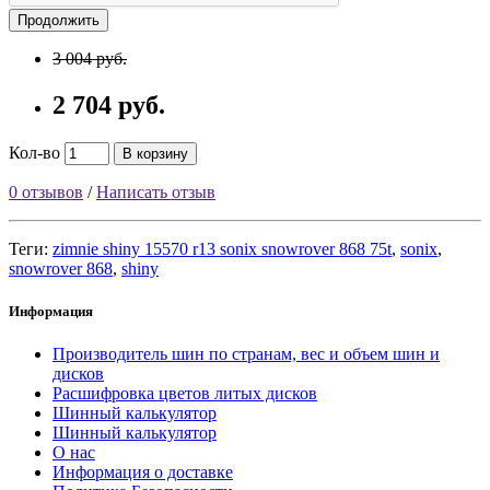
Продолжить
3 004 руб.
2 704 руб.
Кол-во
В корзину
0 отзывов
/
Написать отзыв
Теги:
zimnie shiny 15570 r13 sonix snowrover 868 75t
,
sonix
,
snowrover 868
,
shiny
Информация
Производитель шин по странам, вес и объем шин и
дисков
Расшифровка цветов литых дисков
Шинный калькулятор
Шинный калькулятор
О нас
Информация о доставке