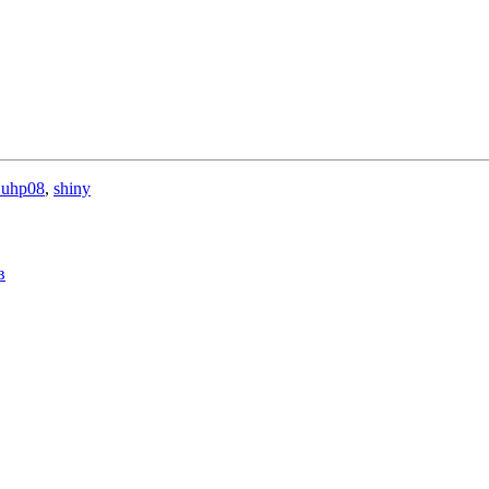
 uhp08
,
shiny
в