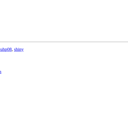
 uhp08
,
shiny
в