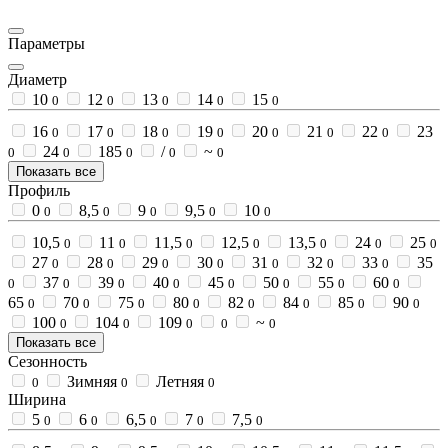
Параметры
Диаметр
10
12
13
14
15
0
0
0
0
0
16
17
18
19
20
21
22
23
0
0
0
0
0
0
0
24
185
/
~
0
0
0
0
0
Показать все
Профиль
0
8,5
9
9,5
10
0
0
0
0
0
10,5
11
11,5
12,5
13,5
24
25
0
0
0
0
0
0
0
27
28
29
30
31
32
33
35
0
0
0
0
0
0
0
37
39
40
45
50
55
60
0
0
0
0
0
0
0
0
65
70
75
80
82
84
85
90
0
0
0
0
0
0
0
0
100
104
109
~
0
0
0
0
0
Показать все
Сезонность
Зимняя
Летняя
0
0
0
Ширина
5
6
6,5
7
7,5
0
0
0
0
0