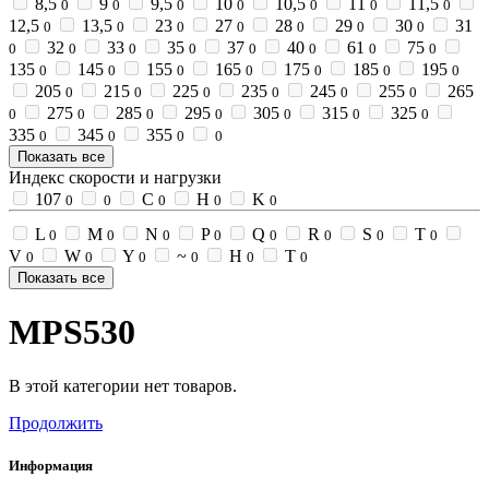
8,5
9
9,5
10
10,5
11
11,5
0
0
0
0
0
0
0
12,5
13,5
23
27
28
29
30
31
0
0
0
0
0
0
0
32
33
35
37
40
61
75
0
0
0
0
0
0
0
0
135
145
155
165
175
185
195
0
0
0
0
0
0
0
205
215
225
235
245
255
265
0
0
0
0
0
0
275
285
295
305
315
325
0
0
0
0
0
0
0
335
345
355
0
0
0
0
Показать все
Индекс скорости и нагрузки
107
C
H
K
0
0
0
0
0
L
M
N
P
Q
R
S
T
0
0
0
0
0
0
0
0
V
W
Y
~
Н
Т
0
0
0
0
0
0
Показать все
MPS530
В этой категории нет товаров.
Продолжить
Информация