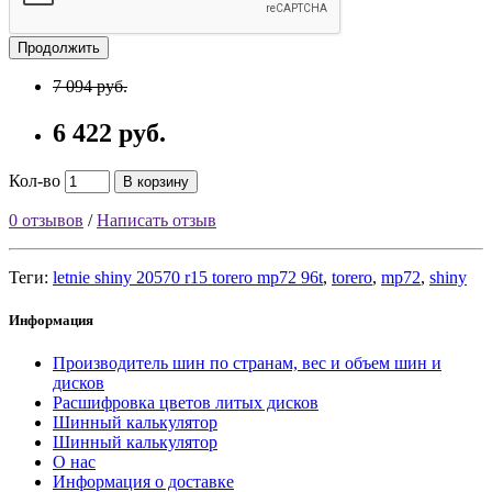
Продолжить
7 094 руб.
6 422 руб.
Кол-во
В корзину
0 отзывов
/
Написать отзыв
Теги:
letnie shiny 20570 r15 torero mp72 96t
,
torero
,
mp72
,
shiny
Информация
Производитель шин по странам, вес и объем шин и
дисков
Расшифровка цветов литых дисков
Шинный калькулятор
Шинный калькулятор
О нас
Информация о доставке