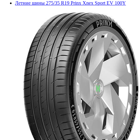
Летние шины 275/35 R19 Prinx Xnex Sport EV 100Y