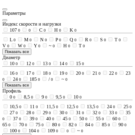
Параметры
Индекс скорости и нагрузки
107
C
H
K
0
0
0
0
0
L
M
N
P
Q
R
S
T
0
0
0
0
0
0
0
0
V
W
Y
~
Н
Т
0
0
0
0
0
0
Показать все
Диаметр
10
12
13
14
15
0
0
0
0
0
16
17
18
19
20
21
22
23
0
0
0
0
0
0
0
24
185
/
~
0
0
0
0
0
Показать все
Профиль
0
8,5
9
9,5
10
0
0
0
0
0
10,5
11
11,5
12,5
13,5
24
25
0
0
0
0
0
0
0
27
28
29
30
31
32
33
35
0
0
0
0
0
0
0
37
39
40
45
50
55
60
0
0
0
0
0
0
0
0
65
70
75
80
82
84
85
90
0
0
0
0
0
0
0
0
100
104
109
~
0
0
0
0
0