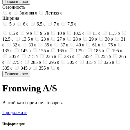
Показать все
Сезонность
Зимняя
Летняя
0
0
0
Ширина
5
6
6,5
7
7,5
0
0
0
0
0
8,5
9
9,5
10
10,5
11
11,5
0
0
0
0
0
0
0
12,5
13,5
23
27
28
29
30
31
0
0
0
0
0
0
0
32
33
35
37
40
61
75
0
0
0
0
0
0
0
0
135
145
155
165
175
185
195
0
0
0
0
0
0
0
205
215
225
235
245
255
265
0
0
0
0
0
0
275
285
295
305
315
325
0
0
0
0
0
0
0
335
345
355
0
0
0
0
Показать все
Fronwing A/S
В этой категории нет товаров.
Продолжить
Информация