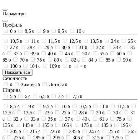
Параметры
Профиль
0
8,5
9
9,5
10
0
0
0
0
0
10,5
11
11,5
12,5
13,5
24
25
0
0
0
0
0
0
0
27
28
29
30
31
32
33
35
0
0
0
0
0
0
0
37
39
40
45
50
55
60
0
0
0
0
0
0
0
0
65
70
75
80
82
84
85
90
0
0
0
0
0
0
0
0
100
104
109
~
0
0
0
0
0
Показать все
Сезонность
Зимняя
Летняя
0
0
0
Ширина
5
6
6,5
7
7,5
0
0
0
0
0
8,5
9
9,5
10
10,5
11
11,5
0
0
0
0
0
0
0
12,5
13,5
23
27
28
29
30
31
0
0
0
0
0
0
0
32
33
35
37
40
61
75
0
0
0
0
0
0
0
0
135
145
155
165
175
185
195
0
0
0
0
0
0
0
205
215
225
235
245
255
265
0
0
0
0
0
0
275
285
295
305
315
325
0
0
0
0
0
0
0