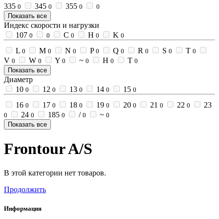
335
345
355
0
0
0
0
Показать все
Индекс скорости и нагрузки
107
C
H
K
0
0
0
0
0
L
M
N
P
Q
R
S
T
0
0
0
0
0
0
0
0
V
W
Y
~
Н
Т
0
0
0
0
0
0
Показать все
Диаметр
10
12
13
14
15
0
0
0
0
0
16
17
18
19
20
21
22
23
0
0
0
0
0
0
0
24
185
/
~
0
0
0
0
0
Показать все
Frontour A/S
В этой категории нет товаров.
Продолжить
Информация