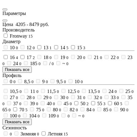
Параметры
Цена
4205
-
8479
руб.
Производитель
Fronway
15
Диаметр
10
12
13
14
15
0
0
1
5
3
16
17
18
19
20
21
22
23
4
2
0
0
0
0
0
24
185
/
~
0
0
0
0
0
Показать все
Профиль
0
8,5
9
9,5
10
0
0
0
0
0
10,5
11
11,5
12,5
13,5
24
25
0
0
0
0
0
0
0
27
28
29
30
31
32
33
35
0
0
0
0
0
0
0
37
39
40
45
50
55
60
0
0
0
0
0
2
3
5
65
70
75
80
82
84
85
90
0
5
0
0
0
0
0
0
100
104
109
~
0
0
0
0
0
Показать все
Сезонность
Зимняя
Летняя
0
0
15