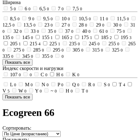
Ширина
5
6
6,5
7
7,5
0
0
0
0
0
8,5
9
9,5
10
10,5
11
11,5
0
0
0
0
0
0
0
12,5
13,5
23
27
28
29
30
31
0
0
0
0
0
0
0
32
33
35
37
40
61
75
0
0
0
0
0
0
0
0
135
145
155
165
175
185
195
0
0
1
2
1
2
3
205
215
225
235
245
255
265
1
4
1
0
0
0
275
285
295
305
315
325
0
0
0
0
0
0
0
335
345
355
0
0
0
0
Показать все
Индекс скорости и нагрузки
107
C
H
K
0
0
0
6
0
L
M
N
P
Q
R
S
T
0
0
0
0
0
0
0
4
V
W
Y
~
Н
Т
5
0
0
0
0
0
Показать все
Ecogreen 66
Сортировать:
Показывать: