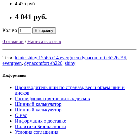
4 475 руб.
4 041 руб.
Кол-во
В корзину
0 отзывов
/
Написать отзыв
Теги:
letnie shiny 15565 r14 evergreen dynacomfort eh226 79t
,
evergreen
,
dynacomfort eh226
,
shiny
Информация
Производитель шин по странам, вес и объем шин и
дисков
Расшифровка цветов литых дисков
Шинный калькулятор
Шинный калькулятор
О нас
Информация о доставке
Политика Безопасности
Условия соглашения