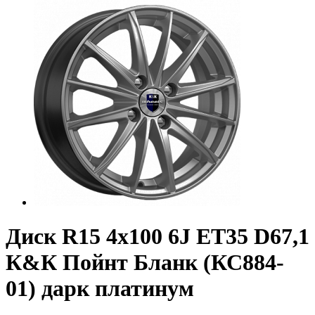
Диск R15 4x100 6J ET35 D67,1
К&К Пойнт Бланк (КС884-
01) дарк платинум