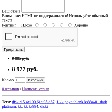
Ваш отзыв
Внимание:
HTML не поддерживается! Используйте обычный
текст!
Рейтинг
Плохо
Хорошо
Продолжить
9 885 руб.
8 977 руб.
Кол-во
В корзину
0 отзывов
/
Написать отзыв
Теги:
disk r15 4x100 6j et35 d67
,
1 kk poynt blank ks884-01 dark
platinum
,
kk
,
kk ks884
,
diski