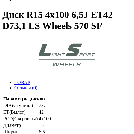
Диск R15 4x100 6,5J ET42
D73,1 LS Wheels 570 SF
ТОВАР
Отзывы (0)
Параметры дисков
DIA(Ступица)
73.1
ET(Вылет)
42
PCD(Сверловка)
4x100
Диаметр
15
Ширина
6.5