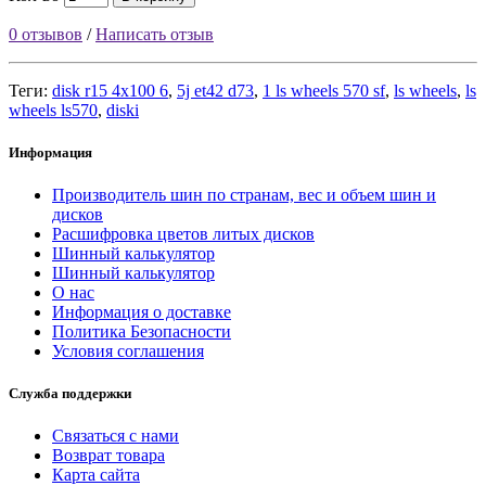
0 отзывов
/
Написать отзыв
Теги:
disk r15 4x100 6
,
5j et42 d73
,
1 ls wheels 570 sf
,
ls wheels
,
ls
wheels ls570
,
diski
Информация
Производитель шин по странам, вес и объем шин и
дисков
Расшифровка цветов литых дисков
Шинный калькулятор
Шинный калькулятор
О нас
Информация о доставке
Политика Безопасности
Условия соглашения
Служба поддержки
Связаться с нами
Возврат товара
Карта сайта