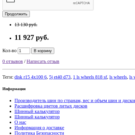
Продолжить
13 130 руб.
11 927 руб.
Кол-во
В корзину
0 отзывов
/
Написать отзыв
Теги:
disk r15 4x100 6
,
5j et40 d73
,
1 ls wheels 818 sf
,
ls wheels
,
ls
Информация
Производитель шин по странам, вес и объем шин и диско
Расшифровка цветов литых дисков
Шинный калькулятор
Шинный калькулятор
О нас
Информация о доставке
Политика Безопасности