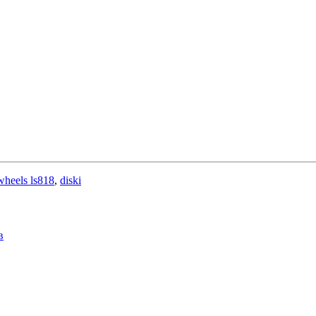
 wheels ls818
,
diski
в