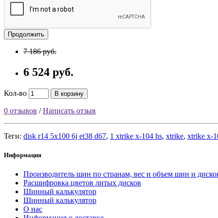
Продолжить
7 186 руб.
6 524 руб.
Кол-во
В корзину
0 отзывов
/
Написать отзыв
Теги:
disk r14 5x100 6j et38 d67
,
1 xtrike x-104 hs
,
xtrike
,
xtrike x-
Информация
Производитель шин по странам, вес и объем шин и диско
Расшифровка цветов литых дисков
Шинный калькулятор
Шинный калькулятор
О нас
Информация о доставке