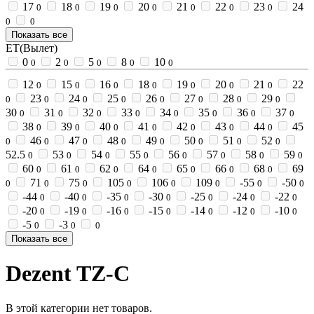
17
18
19
20
21
22
23
24
0
0
0
0
0
0
0
0
0
Показать все
ET(Вылет)
0
2
5
8
10
0
0
0
0
0
12
15
16
18
19
20
21
22
0
0
0
0
0
0
0
23
24
25
26
27
28
29
0
0
0
0
0
0
0
0
30
31
32
33
34
35
36
37
0
0
0
0
0
0
0
0
38
39
40
41
42
43
44
45
0
0
0
0
0
0
0
46
47
48
49
50
51
52
0
0
0
0
0
0
0
0
52.5
53
54
55
56
57
58
59
0
0
0
0
0
0
0
0
60
61
62
64
65
66
68
69
0
0
0
0
0
0
0
71
75
105
106
109
-55
-50
0
0
0
0
0
0
0
0
-44
-40
-35
-30
-25
-24
-22
0
0
0
0
0
0
0
-20
-19
-16
-15
-14
-12
-10
0
0
0
0
0
0
0
-5
-3
0
0
0
Показать все
Dezent TZ-C
В этой категории нет товаров.