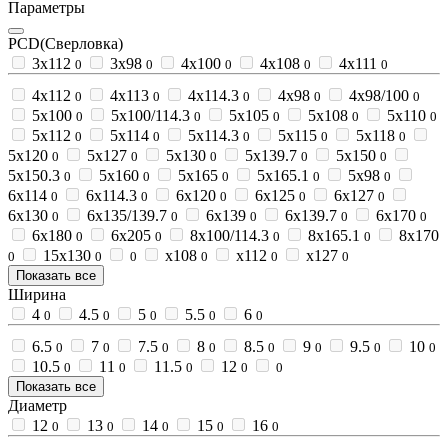
Параметры
PCD(Сверловка)
3x112
3x98
4x100
4x108
4x111
0
0
0
0
0
4x112
4x113
4x114.3
4x98
4x98/100
0
0
0
0
0
5x100
5x100/114.3
5x105
5x108
5x110
0
0
0
0
0
5x112
5x114
5x114.3
5x115
5x118
0
0
0
0
0
5x120
5x127
5x130
5x139.7
5x150
0
0
0
0
0
5x150.3
5x160
5x165
5x165.1
5x98
0
0
0
0
0
6x114
6x114.3
6x120
6x125
6x127
0
0
0
0
0
6x130
6x135/139.7
6x139
6x139.7
6x170
0
0
0
0
0
6x180
6x205
8x100/114.3
8x165.1
8x170
0
0
0
0
15x130
x108
x112
x127
0
0
0
0
0
0
Показать все
Ширина
4
4.5
5
5.5
6
0
0
0
0
0
6.5
7
7.5
8
8.5
9
9.5
10
0
0
0
0
0
0
0
0
10.5
11
11.5
12
0
0
0
0
0
Показать все
Диаметр
12
13
14
15
16
0
0
0
0
0