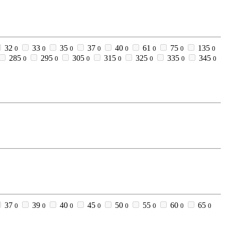
32
33
35
37
40
61
75
135
0
0
0
0
0
0
0
0
285
295
305
315
325
335
345
0
0
0
0
0
0
0
37
39
40
45
50
55
60
65
0
0
0
0
0
0
0
0