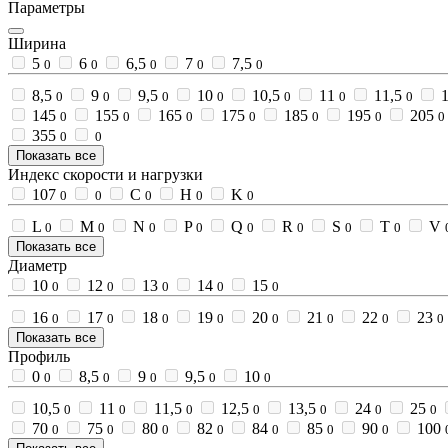
Параметры
Ширина
5
6
6,5
7
7,5
0
0
0
0
0
8,5
9
9,5
10
10,5
11
11,5
1
0
0
0
0
0
0
0
145
155
165
175
185
195
205
0
0
0
0
0
0
0
355
0
0
Показать все
Индекс скорости и нагрузки
107
C
H
K
0
0
0
0
0
L
M
N
P
Q
R
S
T
V
0
0
0
0
0
0
0
0
Показать все
Диаметр
10
12
13
14
15
0
0
0
0
0
16
17
18
19
20
21
22
23
0
0
0
0
0
0
0
0
Показать все
Профиль
0
8,5
9
9,5
10
0
0
0
0
0
10,5
11
11,5
12,5
13,5
24
25
0
0
0
0
0
0
0
70
75
80
82
84
85
90
100
0
0
0
0
0
0
0