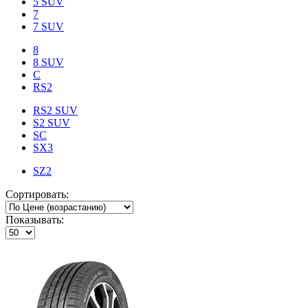
5 SUV
7
7 SUV
8
8 SUV
C
RS2
RS2 SUV
S2 SUV
SC
SX3
SZ2
Сортировать:
Показывать: