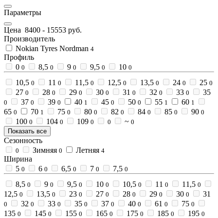
Параметры
Цена
8400
-
15553
руб.
Производитель
Nokian Tyres Nordman
4
Профиль
0
8,5
9
9,5
10
0
0
0
0
0
10,5
11
11,5
12,5
13,5
24
25
0
0
0
0
0
0
0
27
28
29
30
31
32
33
35
0
0
0
0
0
0
0
37
39
40
45
50
55
60
0
0
0
1
0
0
1
1
65
70
75
80
82
84
85
90
0
1
0
0
0
0
0
0
100
104
109
~
0
0
0
0
0
Показать все
Сезонность
Зимняя
Летняя
0
0
4
Ширина
5
6
6,5
7
7,5
0
0
0
0
0
8,5
9
9,5
10
10,5
11
11,5
0
0
0
0
0
0
0
12,5
13,5
23
27
28
29
30
31
0
0
0
0
0
0
0
32
33
35
37
40
61
75
0
0
0
0
0
0
0
0
135
145
155
165
175
185
195
0
0
0
0
0
0
0