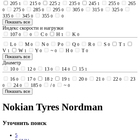
205
215
225
235
245
255
265
1
0
2
0
1
0
275
285
295
305
315
325
0
0
0
0
0
0
0
335
345
355
0
0
0
0
Показать все
Индекс скорости и нагрузки
107
C
H
K
0
0
0
1
0
L
M
N
P
Q
R
S
T
0
0
0
0
0
0
0
1
V
W
Y
~
Н
Т
1
1
0
0
0
0
Показать все
Диаметр
10
12
13
14
15
0
0
0
0
1
16
17
18
19
20
21
22
23
0
0
2
1
0
0
0
24
185
/
~
0
0
0
0
0
Показать все
Nokian Tyres Nordman
Уточнить поиск
5