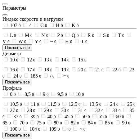
Параметры
Индекс скорости и нагрузки
107
C
H
K
0
0
0
0
0
L
M
N
P
Q
R
S
T
0
0
0
0
0
0
0
0
V
W
Y
~
Н
Т
0
0
0
0
0
0
Показать все
Диаметр
10
12
13
14
15
0
0
0
0
0
16
17
18
19
20
21
22
23
0
0
0
0
0
0
0
24
185
/
~
0
0
0
0
0
Показать все
Профиль
0
8,5
9
9,5
10
0
0
0
0
0
10,5
11
11,5
12,5
13,5
24
25
0
0
0
0
0
0
0
27
28
29
30
31
32
33
35
0
0
0
0
0
0
0
37
39
40
45
50
55
60
0
0
0
0
0
0
0
0
65
70
75
80
82
84
85
90
0
0
0
0
0
0
0
0
100
104
109
~
0
0
0
0
0
Показать все