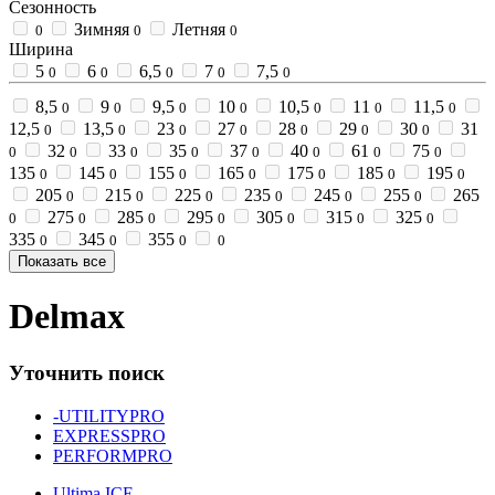
Сезонность
Зимняя
Летняя
0
0
0
Ширина
5
6
6,5
7
7,5
0
0
0
0
0
8,5
9
9,5
10
10,5
11
11,5
0
0
0
0
0
0
0
12,5
13,5
23
27
28
29
30
31
0
0
0
0
0
0
0
32
33
35
37
40
61
75
0
0
0
0
0
0
0
0
135
145
155
165
175
185
195
0
0
0
0
0
0
0
205
215
225
235
245
255
265
0
0
0
0
0
0
275
285
295
305
315
325
0
0
0
0
0
0
0
335
345
355
0
0
0
0
Показать все
Delmax
Уточнить поиск
-UTILITYPRO
EXPRESSPRO
PERFORMPRO
Ultima ICE