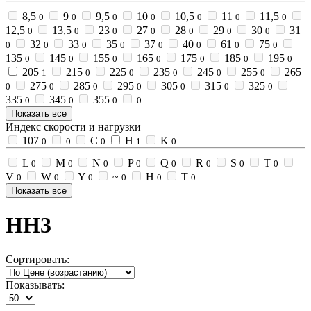
8,5
9
9,5
10
10,5
11
11,5
0
0
0
0
0
0
0
12,5
13,5
23
27
28
29
30
31
0
0
0
0
0
0
0
32
33
35
37
40
61
75
0
0
0
0
0
0
0
0
135
145
155
165
175
185
195
0
0
0
0
0
0
0
205
215
225
235
245
255
265
1
0
0
0
0
0
275
285
295
305
315
325
0
0
0
0
0
0
0
335
345
355
0
0
0
0
Показать все
Индекс скорости и нагрузки
107
C
H
K
0
0
0
1
0
L
M
N
P
Q
R
S
T
0
0
0
0
0
0
0
0
V
W
Y
~
Н
Т
0
0
0
0
0
0
Показать все
HH3
Сортировать:
Показывать: