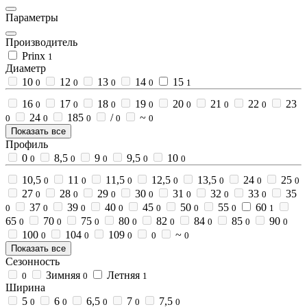
Параметры
Производитель
Prinx
1
Диаметр
10
12
13
14
15
0
0
0
0
1
16
17
18
19
20
21
22
23
0
0
0
0
0
0
0
24
185
/
~
0
0
0
0
0
Показать все
Профиль
0
8,5
9
9,5
10
0
0
0
0
0
10,5
11
11,5
12,5
13,5
24
25
0
0
0
0
0
0
0
27
28
29
30
31
32
33
35
0
0
0
0
0
0
0
37
39
40
45
50
55
60
0
0
0
0
0
0
0
1
65
70
75
80
82
84
85
90
0
0
0
0
0
0
0
0
100
104
109
~
0
0
0
0
0
Показать все
Сезонность
Зимняя
Летняя
0
0
1
Ширина
5
6
6,5
7
7,5
0
0
0
0
0