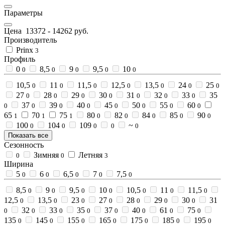
Параметры
Цена
13372
-
14262
руб.
Производитель
Prinx
3
Профиль
0
8,5
9
9,5
10
0
0
0
0
0
10,5
11
11,5
12,5
13,5
24
25
0
0
0
0
0
0
0
27
28
29
30
31
32
33
35
0
0
0
0
0
0
0
37
39
40
45
50
55
60
0
0
0
0
0
0
0
0
65
70
75
80
82
84
85
90
1
1
1
0
0
0
0
0
100
104
109
~
0
0
0
0
0
Показать все
Сезонность
Зимняя
Летняя
0
0
3
Ширина
5
6
6,5
7
7,5
0
0
0
0
0
8,5
9
9,5
10
10,5
11
11,5
0
0
0
0
0
0
0
12,5
13,5
23
27
28
29
30
31
0
0
0
0
0
0
0
32
33
35
37
40
61
75
0
0
0
0
0
0
0
0
135
145
155
165
175
185
195
0
0
0
0
0
0
0