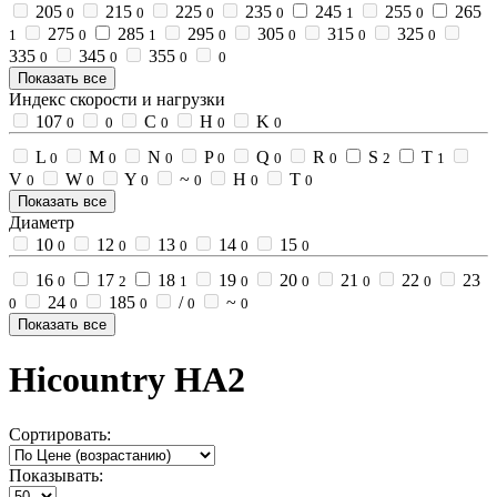
205
215
225
235
245
255
265
0
0
0
0
1
0
275
285
295
305
315
325
1
0
1
0
0
0
0
335
345
355
0
0
0
0
Показать все
Индекс скорости и нагрузки
107
C
H
K
0
0
0
0
0
L
M
N
P
Q
R
S
T
0
0
0
0
0
0
2
1
V
W
Y
~
Н
Т
0
0
0
0
0
0
Показать все
Диаметр
10
12
13
14
15
0
0
0
0
0
16
17
18
19
20
21
22
23
0
2
1
0
0
0
0
24
185
/
~
0
0
0
0
0
Показать все
Hicountry HA2
Сортировать:
Показывать: